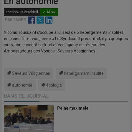
En autonomie
Facebook is disabled.
✓ Allow
Facebook
Twitter
Linkedin
PARTAGER
Nicolas Toussaint s’occupe à lui seul de 5 hébergements insolites,
en pleine forêt vosgienne à Le Syndicat. Il présentait, il y a quelques
jours, son concept culturel et écologique au réseau des
Ambassadeurs des Vosges : Saveurs Vosgiennes
Saveurs Vosgiennes
hébergement insolite
autonomie
écologie
DANS CE JOURNAL
Peine maximale