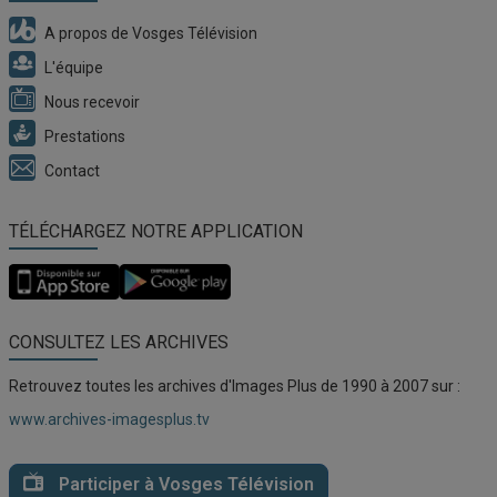
A propos de Vosges Télévision
L'équipe
Nous recevoir
Prestations
Contact
TÉLÉCHARGEZ NOTRE APPLICATION
Application
Application
Vosges
Vosges
TV
TV
pour
pour
CONSULTEZ LES ARCHIVES
iOS
Android
Retrouvez toutes les archives d'Images Plus de 1990 à 2007 sur :
www.archives-imagesplus.tv
Participer à Vosges Télévision