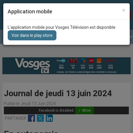
×
Application mobile
Recherc
DIRECT
L'application mobile pour Vosges Télévision est disponible.
Voir dans le play store
Le journal
La météo
Grille des program
Journal de jeudi 13 juin 2024
Publié le Jeudi 13 Juin 2024
Facebook is disabled.
✓ Allow
Facebook
Twitter
Linkedin
PARTAGER